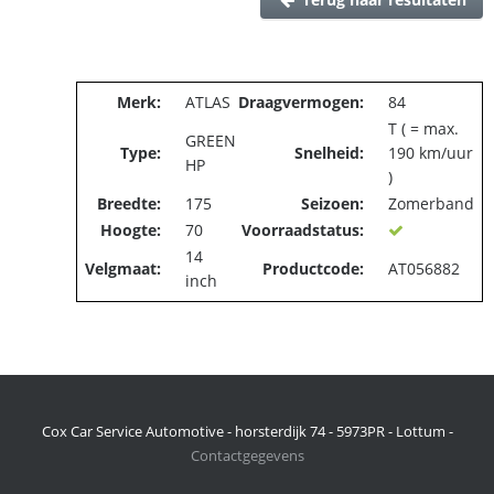
Merk:
ATLAS
Draagvermogen:
84
T ( = max.
GREEN
Type:
Snelheid:
190 km/uur
HP
)
Breedte:
175
Seizoen:
Zomerband
Hoogte:
70
Voorraadstatus:
14
Velgmaat:
Productcode:
AT056882
inch
Cox Car Service Automotive - horsterdijk 74 - 5973PR - Lottum -
Contactgegevens