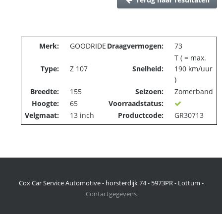
Merk:
GOODRIDE
Draagvermogen:
73
T ( = max.
Type:
Z 107
Snelheid:
190 km/uur
)
Breedte:
155
Seizoen:
Zomerband
Hoogte:
65
Voorraadstatus:
Velgmaat:
13 inch
Productcode:
GR30713
Cox Car Service Automotive - horsterdijk 74 - 5973PR - Lottum -
Contactgegevens