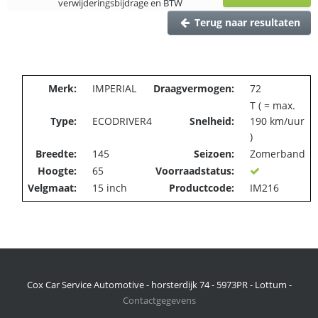
verwijderingsbijdrage en BTW
Terug naar resultaten
Merk:
IMPERIAL
Draagvermogen:
72
T ( = max.
Type:
ECODRIVER4
Snelheid:
190 km/uur
)
Breedte:
145
Seizoen:
Zomerband
Hoogte:
65
Voorraadstatus:
Velgmaat:
15 inch
Productcode:
IM216
Cox Car Service Automotive - horsterdijk 74 - 5973PR - Lottum -
Contactgegevens