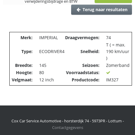
verwijderingsbijdrage en BTW
Terug naar resultaten
Merk:
IMPERIAL
Draagvermogen:
74
T ( = max.
Type:
ECODRIVER4
Snelheid:
190 km/uur
)
Breedte:
145
Seizoen:
Zomerband
Hoogte:
80
Voorraadstatus:
Velgmaat:
12 inch
Productcode:
IM327
Cox Car Service Automotive - horsterdijk 74 - 5973PR - Lottum -
Contactgegevens