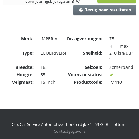
verwijderingsbijdrage en BTW
Terug naar resultaten
Merk:
IMPERIAL
Draagvermogen:
75
H ( = max.
Type:
ECODRIVER4
Snelheid:
210 km/uur
)
Breedte:
165
Seizoen:
Zomerband
Hoogte:
55
Voorraadstatus:
Velgmaat:
15 inch
Productcode:
IM410
Cox Car Service Automotive - horsterdijk 74 - 5973PR - Lottum -
Contactgegevens