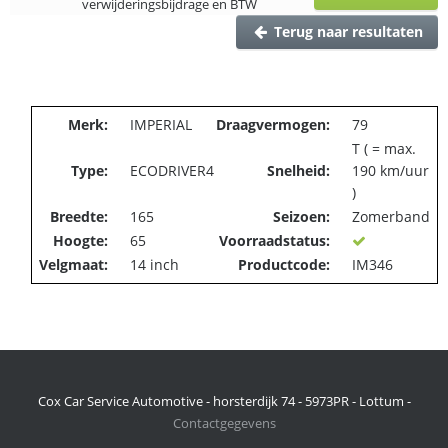
verwijderingsbijdrage en BTW
Terug naar resultaten
Merk:
IMPERIAL
Draagvermogen:
79
T ( = max.
Type:
ECODRIVER4
Snelheid:
190 km/uur
)
Breedte:
165
Seizoen:
Zomerband
Hoogte:
65
Voorraadstatus:
Velgmaat:
14 inch
Productcode:
IM346
Cox Car Service Automotive - horsterdijk 74 - 5973PR - Lottum -
Contactgegevens