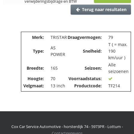
verwijderingsbijdrage en BTW
Terug naar resultaten
Merk:
TRISTAR
Draagvermogen:
79
T ( = max.
AS
Type:
Snelheid:
190
POWER
km/uur )
Alle
Breedte:
165
Seizoen:
seizoenen
Hoogte:
70
Voorraadstatus:
Velgmaat:
13 inch
Productcode:
TF214
Cox Car Service Automotive - horsterdijk 74 - 5973PR - Lottum -
Contactgegevens