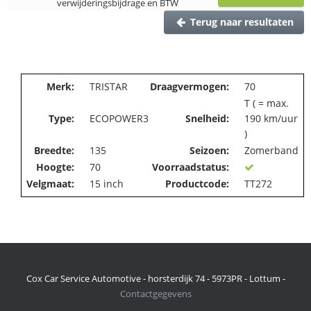
verwijderingsbijdrage en BTW
Terug naar resultaten
Merk:
TRISTAR
Draagvermogen:
70
T ( = max.
Type:
ECOPOWER3
Snelheid:
190 km/uur
)
Breedte:
135
Seizoen:
Zomerband
Hoogte:
70
Voorraadstatus:
Velgmaat:
15 inch
Productcode:
TT272
Cox Car Service Automotive - horsterdijk 74 - 5973PR - Lottum -
Contactgegevens