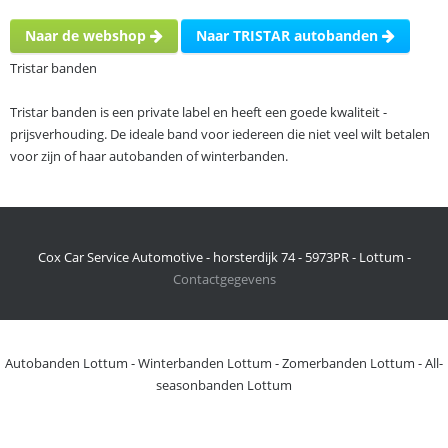
Naar de webshop
Naar TRISTAR autobanden
Tristar banden
Tristar banden is een private label en heeft een goede kwaliteit -
prijsverhouding. De ideale band voor iedereen die niet veel wilt betalen
voor zijn of haar autobanden of winterbanden.
Cox Car Service Automotive - horsterdijk 74 - 5973PR - Lottum -
Contactgegevens
Autobanden Lottum
-
Winterbanden Lottum
-
Zomerbanden Lottum
-
All-
seasonbanden Lottum