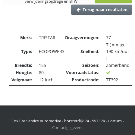
verwijderingsbijdrage en BTW
Terug naar resultaten
Merk:
TRISTAR
Draagvermogen:
77
T ( = max.
Type:
ECOPOWER3
Snelheid:
190 km/uur
)
Breedte:
155
Seizoen:
Zomerband
Hoogte:
80
Voorraadstatus:
Velgmaat:
12 inch
Productcode:
TT392
Cox Car Service Automotive - horsterdijk 74 - 5973PR - Lottum -
Contactgegevens