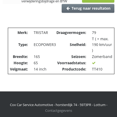
verwijderingsbijdrage en BTW
Terug naar resultaten
Merk:
TRISTAR
Draagvermogen:
79
T ( = max.
Type:
ECOPOWER3
Snelheid:
190 km/uur
)
Breedte:
165
Seizoen:
Zomerband
Hoogte:
65
Voorraadstatus:
Velgmaat:
14 inch
Productcode:
TT410
Cox Car Service Automotive - horsterdijk 74 - 5973PR - Lottum -
Contactgegevens