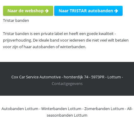
Naar de webshop
Naar TRISTAR autobanden
Tristar banden
Tristar banden is een private label en heeft een goede kwaliteit -
prijsverhouding. De ideale band voor iedereen die niet veel wilt betalen
voor zijn of haar autobanden of winterbanden.
Cox Car Service Automotive - horsterdijk 74 - 5973PR - Lottum -
Contactgegevens
Autobanden Lottum
-
Winterbanden Lottum
-
Zomerbanden Lottum
-
All-
seasonbanden Lottum