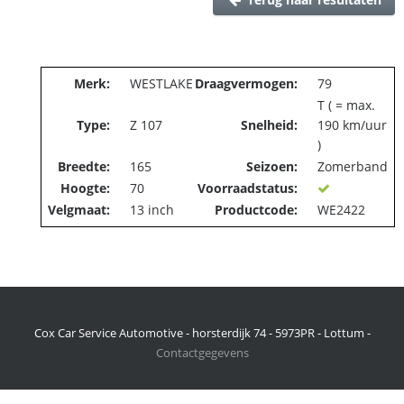
Merk:
WESTLAKE
Draagvermogen:
79
T ( = max.
Type:
Z 107
Snelheid:
190 km/uur
)
Breedte:
165
Seizoen:
Zomerband
Hoogte:
70
Voorraadstatus:
Velgmaat:
13 inch
Productcode:
WE2422
Cox Car Service Automotive - horsterdijk 74 - 5973PR - Lottum -
Contactgegevens