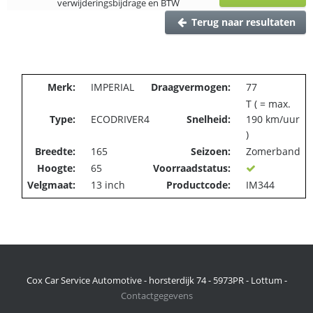
verwijderingsbijdrage en BTW
Terug naar resultaten
Merk:
IMPERIAL
Draagvermogen:
77
T ( = max.
Type:
ECODRIVER4
Snelheid:
190 km/uur
)
Breedte:
165
Seizoen:
Zomerband
Hoogte:
65
Voorraadstatus:
Velgmaat:
13 inch
Productcode:
IM344
Cox Car Service Automotive - horsterdijk 74 - 5973PR - Lottum -
Contactgegevens