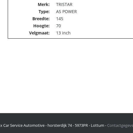
Merk:
TRISTAR
Type:
AS POWER
Breedte:
145
Hoogte:
70
Velgmaat:
13 inch
x Car Service Automotive - horsterdijk 74 - 5973PR - Lottum -
Contactgegev