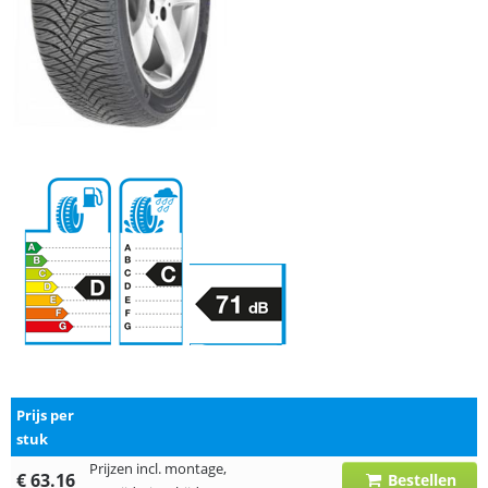
Prijs per
stuk
Prijzen incl. montage,
€ 63.16
Bestellen