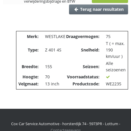
verwijderingsbijdrage en BTW
Terug naar resultaten
Merk:
WESTLAKE
Draagvermogen:
75
T ( = max.
Type:
Z 401 4S
Snelheid:
190
km/uur )
Alle
Breedte:
155
Seizoen:
seizoenen
Hoogte:
70
Voorraadstatus:
Velgmaat:
13 inch
Productcode:
WE2235
Cox Car Service Automotive - horsterdijk 74 - 5973PR - Lottum -
Contactgegevens